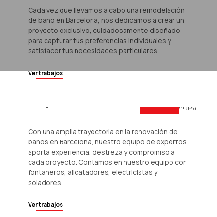
Cada vez que llevamos a cabo una remodelación
de baño en Barcelona, nos dedicamos a crear un
proyecto exclusivo, cuidadosamente diseñado
para capturar tus preferencias individuales y
satisfacer tus necesidades particulares.
Ver trabajos
Personal con
experiencia
Con una amplia trayectoria en la renovación de
baños en Barcelona, nuestro equipo de expertos
aporta experiencia, destreza y compromiso a
cada proyecto. Contamos en nuestro equipo con
fontaneros, alicatadores, electricistas y
soladores.
Ver trabajos