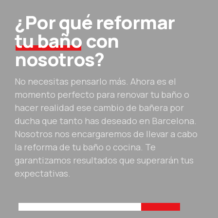
0
7
¿Por qué reformar
8
tu baño
con
9
nosotros?
0
No necesitas pensarlo más. Ahora es el
momento perfecto para renovar tu baño o
hacer realidad ese cambio de bañera por
ducha que tanto has deseado en Barcelona.
Nosotros nos encargaremos de llevar a cabo
la reforma de tu baño o cocina. Te
garantizamos resultados que superarán tus
expectativas.
Proyecto
Exclusivo