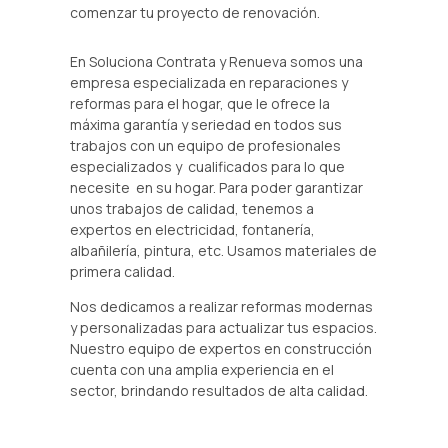
comenzar tu proyecto de renovación.
En Soluciona Contrata y Renueva somos una
empresa especializada en reparaciones y
reformas para el hogar, que le ofrece la
máxima garantía y seriedad en todos sus
trabajos con un equipo de profesionales
0
0
especializados y cualificados para lo que
necesite en su hogar. Para poder garantizar
1
1
unos trabajos de calidad, tenemos a
expertos en electricidad, fontanería,
0
albañilería, pintura, etc. Usamos materiales de
2
2
primera calidad.
1
Nos dedicamos a realizar reformas modernas
3
3
0
y personalizadas para actualizar tus espacios.
2
Nuestro equipo de expertos en construcción
4
4
cuenta con una amplia experiencia en el
1
sector, brindando resultados de alta calidad.
3
5
5